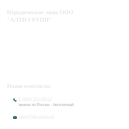
Юридическое лицо ООО
"АЛТИ ГРУПП"
Политика конфиденциальности
Пользовательское соглашение
Публичная оферта
ИНН / КПП
7802920171 / 780201001
ОГРН
1217800203720
Наши контакты
8 (800) 351-09-62
звонок по России - бесплатный
sales@alti-group.ru