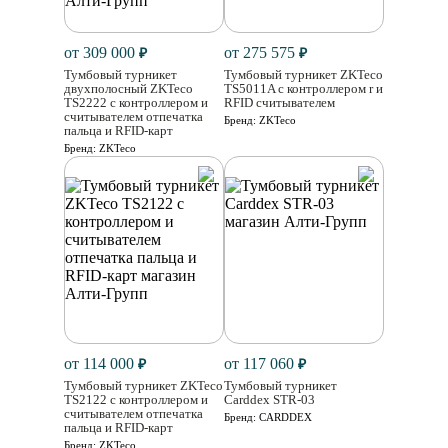
от 309 000
от 275 575
₽
₽
Тумбовый турникет
Тумбовый турникет ZKTeco
двухполосный ZKTeco
TS5011A с контроллером r и
TS2222 с контроллером и
RFID считывателем
считывателем отпечатка
Бренд:
ZKTeco
пальца и RFID-карт
Бренд:
ZKTeco
от 114 000
от 117 060
₽
₽
Тумбовый турникет ZKTeco
Тумбовый турникет
TS2122 с контроллером и
Carddex STR-03
считывателем отпечатка
Бренд:
CARDDEX
пальца и RFID-карт
Бренд:
ZKTeco