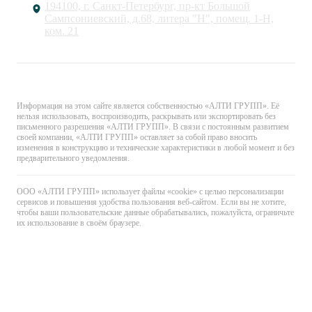
194100, г. Санкт-Петербург, пр-кт Большой
Сампсониевский, д.68, литера "Н", помещ. 1-Н,
ком. 21
© «АЛТИ ГРУПП». Все права защищены.
Информация на этом сайте является собственностью «АЛТИ ГРУПП». Её
нельзя использовать, воспроизводить, раскрывать или экспортировать без
письменного разрешения «АЛТИ ГРУПП». В связи с постоянным развитием
своей компании, «АЛТИ ГРУПП» оставляет за собой право вносить
изменения в конструкцию и технические характеристики в любой момент и без
предварительного уведомления.
ООО «АЛТИ ГРУПП» использует файлы «cookie» с целью персонализации
сервисов и повышения удобства пользования веб-сайтом. Если вы не хотите,
чтобы ваши пользовательские данные обрабатывались, пожалуйста, ограничьте
их использование в своём браузере.