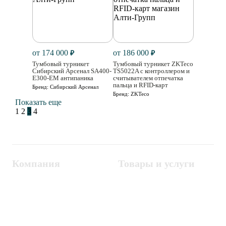
от 174 000
от 186 000
₽
₽
Тумбовый турникет
Тумбовый турникет ZKTeco
Сибирский Арсенал SA400-
TS5022A с контроллером и
Е300-EM антипаника
считывателем отпечатка
пальца и RFID-карт
Бренд:
Сибирский Арсенал
Бренд:
ZKTeco
Показать еще
1
2
3
4
Компания
Товары и услуги
Контакты
Металлодетекторы
Госзакупки
СКУД
Оплата
Интроскопы
Гарантия
Проектирование
Доставка
комплексных систем
Блог