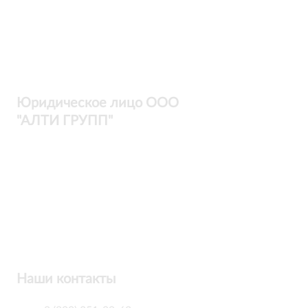
Контакты
Металлодетекторы
Госзакупки
СКУД
Оплата
Интроскопы
Гарантия
Проектирование
Доставка
комплексных систем
Блог
Юридическое лицо ООО
"АЛТИ ГРУПП"
Политика конфиденциальности
Пользовательское соглашение
Публичная оферта
ИНН / КПП
7802920171 / 780201001
ОГРН
1217800203720
Наши контакты