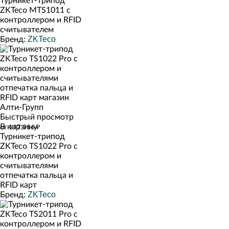
Турникет-трипод
ZKTeco MTS1011 с
контроллером и RFID
считывателем
ZKTeco
Бренд:
Быстрый просмотр
В корзину
от 147 916 ₽
Турникет-трипод
ZKTeco TS1022 Pro с
контроллером и
считывателями
отпечатка пальца и
RFID карт
ZKTeco
Бренд: