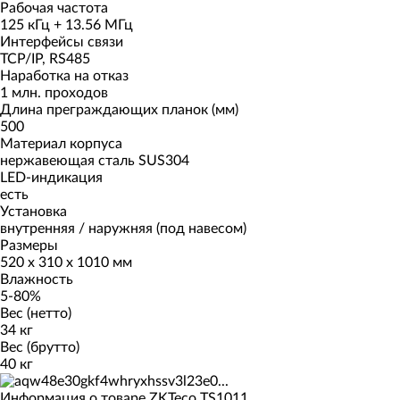
Рабочая частота
125 кГц + 13.56 МГц
Интерфейсы связи
TCP/IP, RS485
Наработка на отказ
1 млн. проходов
Длина преграждающих планок (мм)
500
Материал корпуса
нержавеющая сталь SUS304
LED-индикация
есть
Установка
внутренняя / наружняя (под навесом)
Размеры
520 х 310 х 1010 мм
Влажность
5-80%
Вес (нетто)
34 кг
Вес (брутто)
40 кг
Информация о товаре ZKTeco TS1011