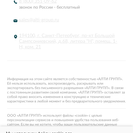
8 (800) 351-09-62
звонок по России - бесплатный
sales@alti-group.ru
194100, г. Санкт-Петербург, пр-кт Большой
Сампсониевский, д.68, литера "Н", помещ. 1-
Н, ком. 21
© «АЛТИ ГРУПП». Все права защищены.
Информация на этом сайте является собственностью «АЛТИ ГРУПП».
Её нельзя использовать, воспроизводить, раскрывать или
экспортировать без письменного разрешения «АЛТИ ГРУПП». В связи
с постоянным развитием своей компании, «АЛТИ ГРУПП» оставляет за
собой право вносить изменения в конструкцию и технические
характеристики в любой момент и без предварительного уведомления.
ООО «АЛТИ ГРУПП» использует файлы «cookie» с целью
персонализации сервисов и повышения удобства пользования веб-
сайтом. Если вы не хотите, чтобы ваши пользовательские данные
обрабатывались, пожалуйста, ограничьте их использование в своём