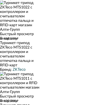
Быстрый просмотр
В корзину
от 168 155 ₽
Турникет-трипод
ZKTeco MTS1022 с
контроллером и
считывателем
отпечатка пальца и
RFID-карт
ZKTeco
Бренд:
Быстрый просмотр
В корзину
от 122 700 ₽