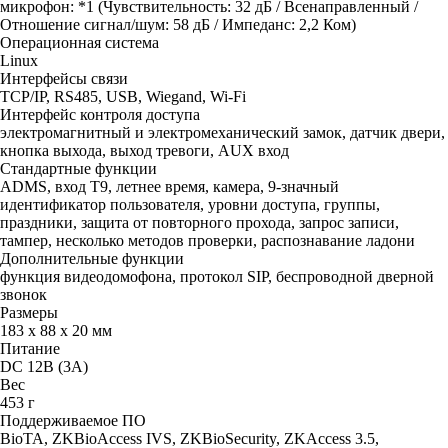
микрофон: *1 (Чувствительность: 32 дБ / Всенаправленный /
Отношение сигнал/шум: 58 дБ / Импеданс: 2,2 Ком)
Операционная система
Linux
Интерфейсы связи
TCP/IP, RS485, USB, Wiegand, Wi-Fi
Интерфейс контроля доступа
электромагнитный и электромеханический замок, датчик двери,
кнопка выхода, выход тревоги, AUX вход
Стандартные функции
ADMS, вход T9, летнее время, камера, 9-значный
идентификатор пользователя, уровни доступа, группы,
праздники, защита от повторного прохода, запрос записи,
тампер, несколько методов проверки, распознавание ладони
Дополнительные функции
функция видеодомофона, протокол SIP, беспроводной дверной
звонок
Размеры
183 х 88 х 20 мм
Питание
DC 12В (3A)
Вес
453 г
Поддерживаемое ПО
BioTA, ZKBioAccess IVS, ZKBioSecurity, ZKAccess 3.5,