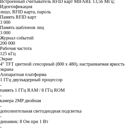
Встроенный считыватель RFID карт MIFARE 13,56 МГц;
Идентификация
лицо, RFID карта, пароль
Память RFID карт
3 000
Память шаблонов лиц
3 000
Журнал событий
200 000
Рабочая частота
125 кГц
Экран
4" TFT цветной сенсорный (800 х 480), настраиваемая яркость
экрана
Аппаратная платформа
1 ГГц двухъядерный процессор
-
память 1 ГГц RAM / 8 ГГц ROM
-
камера 2MP двойная
-
дополнительная светодиодная подсветка
-
динамик: 8 Ом при 1 Вт
-