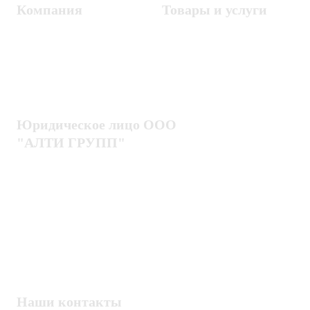
Компания
Товары и услуги
Контакты
Металлодетекторы
Госзакупки
СКУД
Оплата
Интроскопы
Гарантия
Проектирование
Доставка
комплексных систем
Блог
Юридическое лицо ООО
"АЛТИ ГРУПП"
Политика конфиденциальности
Пользовательское соглашение
Публичная оферта
ИНН / КПП
7802920171 / 780201001
ОГРН
1217800203720
Наши контакты