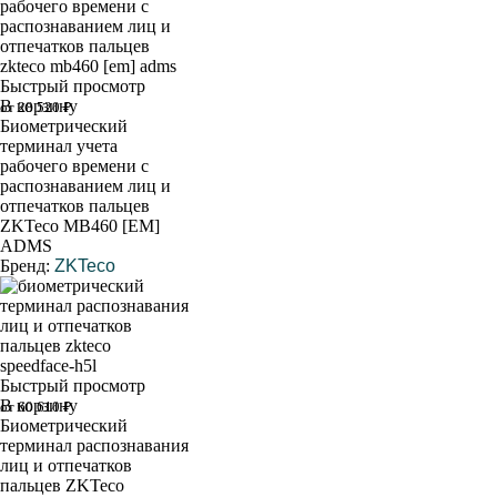
Быстрый просмотр
В корзину
от 28 520 ₽
Биометрический
терминал учета
рабочего времени с
распознаванием лиц и
отпечатков пальцев
ZKTeco MB460 [EM]
ADMS
Бренд:
ZKTeco
Быстрый просмотр
В корзину
от 60 610 ₽
Биометрический
терминал распознавания
лиц и отпечатков
пальцев ZKTeco