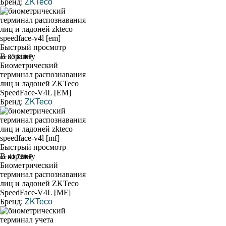
Бренд:
ZKTeco
Быстрый просмотр
В корзину
от 33 810 ₽
Биометрический
терминал распознавания
лиц и ладоней ZKTeco
SpeedFace-V4L [EM]
Бренд:
ZKTeco
Быстрый просмотр
В корзину
от 41 720 ₽
Биометрический
терминал распознавания
лиц и ладоней ZKTeco
SpeedFace-V4L [MF]
Бренд:
ZKTeco