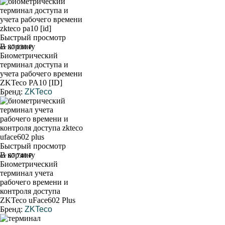
Быстрый просмотр
В корзину
от 37 030 ₽
Биометрический
терминал доступа и
учета рабочего времени
ZKTeco PA10 [ID]
Бренд:
ZKTeco
Быстрый просмотр
В корзину
от 67 740 ₽
Биометрический
терминал учета
рабочего времени и
контроля доступа
ZKTeco uFace602 Plus
Бренд:
ZKTeco