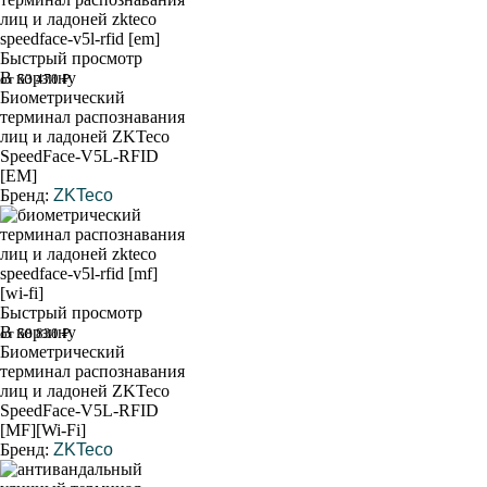
Быстрый просмотр
В корзину
от 53 470 ₽
Биометрический
терминал распознавания
лиц и ладоней ZKTeco
SpeedFace-V5L-RFID
[EM]
Бренд:
ZKTeco
Быстрый просмотр
В корзину
от 58 830 ₽
Биометрический
терминал распознавания
лиц и ладоней ZKTeco
SpeedFace-V5L-RFID
[MF][Wi-Fi]
Бренд:
ZKTeco