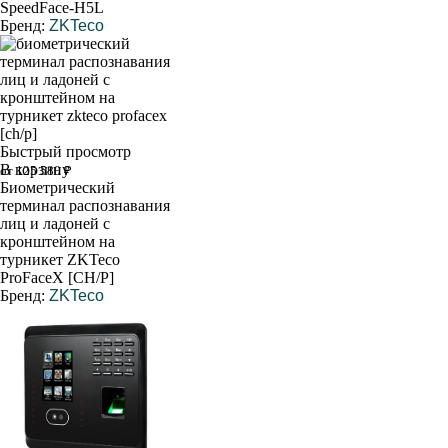
SpeedFace-H5L
Бренд:
ZKTeco
Быстрый просмотр
В корзину
от 125 580 ₽
Биометрический
терминал распознавания
лиц и ладоней с
кронштейном на
турникет ZKTeco
ProFaceX [CH/P]
Бренд:
ZKTeco