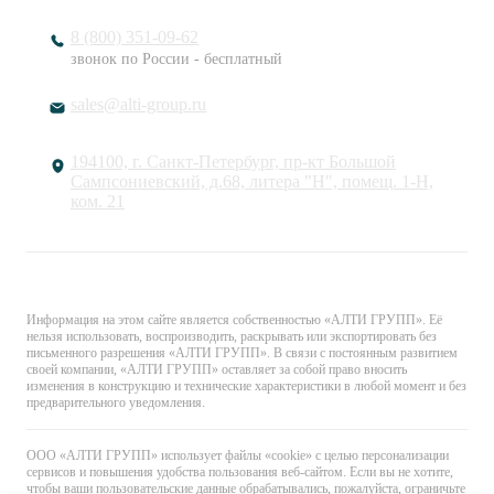
8 (800) 351-09-62
звонок по России - бесплатный
sales@alti-group.ru
194100, г. Санкт-Петербург, пр-кт Большой
Сампсониевский, д.68, литера "Н", помещ. 1-Н,
ком. 21
© «АЛТИ ГРУПП». Все права защищены.
Информация на этом сайте является собственностью «АЛТИ ГРУПП». Её
нельзя использовать, воспроизводить, раскрывать или экспортировать без
письменного разрешения «АЛТИ ГРУПП». В связи с постоянным развитием
своей компании, «АЛТИ ГРУПП» оставляет за собой право вносить
изменения в конструкцию и технические характеристики в любой момент и без
предварительного уведомления.
ООО «АЛТИ ГРУПП» использует файлы «cookie» с целью персонализации
сервисов и повышения удобства пользования веб-сайтом. Если вы не хотите,
чтобы ваши пользовательские данные обрабатывались, пожалуйста, ограничьте