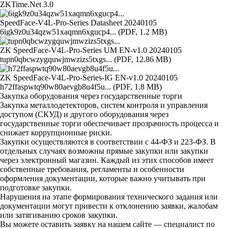
ZKTime.Net 3.0
SpeedFace-V4L-Pro-Series Datasheet 20240105
6igk9z0u34qzw51xaqmn6xgucp4... (PDF, 1.2 MB)
ZK SpeedFace-V4L-Pro-Series UM EN-v1.0 20240105
tupn0qbcwzygquwjmwzizs5txgs... (PDF, 12.86 MB)
ZK SpeedFace-V4L-Pro-Series-IG EN-v1.0 20240105
h72ffaspwtq90w80aevgb8u4f5u... (PDF, 1.8 MB)
Закупка оборудования через государственные торги
Закупка металлодетекторов, систем контроля и управления
доступом (СКУД) и другого оборудования через
государственные торги обеспечивает прозрачность процесса и
снижает коррупционные риски.
Закупки осуществляются в соответствии с 44-ФЗ и 223-ФЗ. В
отдельных случаях возможны прямые закупки или закупки
через электронный магазин. Каждый из этих способов имеет
собственные требования, регламенты и особенности
оформления документации, которые важно учитывать при
подготовке закупки.
Нарушения на этапе формирования технического задания или
документации могут привести к отклонению заявки, жалобам
или затягиванию сроков закупки.
Вы можете оставить заявку на нашем сайте — специалист по