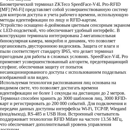
Биометрический терминал ZKTeco SpeedFace-V4L Pro-RFID
[MF] [Wi-Fi] представляет собой усовершенствованную систему
для контроля доступа и учета рабочего времени, использующую
методы идентификации по лицу и RFID-картам.
Устройство оснащено 4-дюймовым цветным сенсорным экраном
с LED-подсветкой, что обеспечивает удобный интерфейс. В
конструкции терминала интегрирована 2-мегапиксельная
бинокулярная камера, микроfon и динамик, что позволяет
организовать двустороннюю видеосвязь. Защита от влаги и
пыли соответствует стандарту IP65, что делает терминал
пригодным для работы в сложных условиях. SpeedFace-V4L Pro
применяет усовершенствованный алгоритм, предотвращающий
спуфинг, обеспечивая защиту от попыток
несанкционированного доступа с использованием поддельных
изображений или видео.
Используемая технология распознавания лиц основана на
видимом свете, что позволяет достигать времени
идентификации не более 1 секунды на дистанции до 2 метров.
Терминал способен хранить до 3000 шаблонов лиц, 3000 RFID-
карт и регистрировать до 200 000 событий. Для подключения и
передачи данных доступны интерфейсы Wi-Fi, TCP/IP, Wiegand
(вход/выход), RS-485 и USB Host. Встроенный считыватель
поддерживает технологии RFID Mifare на частоте 13.56 МГц,
что обеспечивает дополнительный уровень управления
доступом.