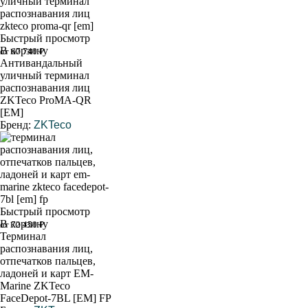
Быстрый просмотр
В корзину
от 67 740 ₽
Антивандальный
уличный терминал
распознавания лиц
ZKTeco ProMA-QR
[EM]
Бренд:
ZKTeco
Быстрый просмотр
В корзину
от 72 450 ₽
Терминал
распознавания лиц,
отпечатков пальцев,
ладоней и карт EM-
Marine ZKTeco
FaceDepot-7BL [EM] FP